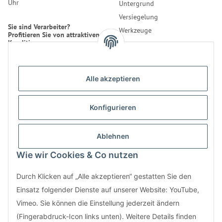
Uhr
Untergrund
Versiegelung
Sie sind Verarbeiter?
Werkzeuge
Profitieren Sie von attraktiven
Konditionen.
Reinigung
Erfahren Sie mehr über uns.
Alle akzeptieren
* Alle Preise inkl. gesetzlicher
USt., zzgl.
Versand
Konfigurieren
Kontakt
Bestellung
LifeBoXX GmbH
Ablehnen
Informationen
Musikantenweg 22HH
Wie wir Cookies & Co nutzen
60316 Frankfurt
info@wand-wohndesign.de
Durch Klicken auf „Alle akzeptieren“ gestatten Sie den
Einsatz folgender Dienste auf unserer Website: YouTube,
Nutzen Sie auch unser
Kontaktformular
Vimeo. Sie können die Einstellung jederzeit ändern
(Fingerabdruck-Icon links unten). Weitere Details finden