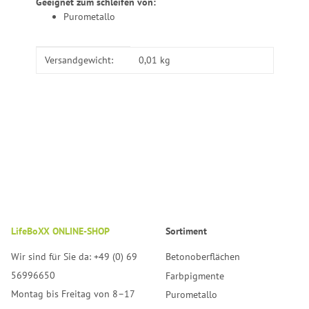
Geeignet zum schleifen von:
Purometallo
Produkteigenschaft
Wert
Versandgewicht:
0,01 kg
LifeBoXX ONLINE-SHOP
Sortiment
Wir sind für Sie da: +49 (0) 69
Betonoberflächen
56996650
Farbpigmente
Montag bis Freitag von 8–17
Purometallo