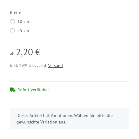
Breite
10 cm
25 cm
2,20 €
ab
inkl. 19% USt. , zzgl.
Versand
Sofort verfügbar
x
Dieser Artikel hat Variationen. Wählen Sie bitte die
gewünschte Variation aus.