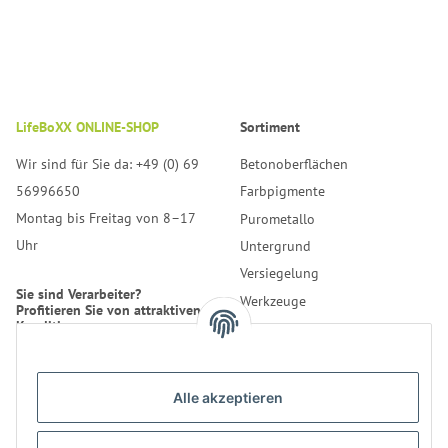
LifeBoXX ONLINE-SHOP
Sortiment
Wir sind für Sie da: +49 (0) 69
Betonoberflächen
56996650
Farbpigmente
Montag bis Freitag von 8–17
Purometallo
Uhr
Untergrund
Versiegelung
Sie sind Verarbeiter?
Werkzeuge
Profitieren Sie von attraktiven
Konditionen.
Reinigung
Erfahren Sie mehr über uns.
Alle akzeptieren
* Alle Preise inkl. gesetzlicher
USt., zzgl.
Versand