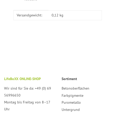
Produkteigenschaft
Wert
Versandgewicht:
0,12 kg
LifeBoXX ONLINE-SHOP
Sortiment
Wir sind für Sie da: +49 (0) 69
Betonoberflächen
56996650
Farbpigmente
Montag bis Freitag von 8–17
Purometallo
Uhr
Untergrund