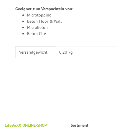
Geeignet zum Verspachteln von:
Microtopping
Beton Floor & Wall
MicroBeton
Beton Ciré
Produkteigenschaft
Wert
Versandgewicht:
0,20 kg
LifeBoXX ONLINE-SHOP
Sortiment