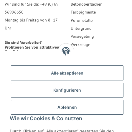
Wir sind für Sie da: +49 (0) 69
Betonoberflächen
56996650
Farbpigmente
Montag bis Freitag von 8–17
Purometallo
Uhr
Untergrund
Versiegelung
Sie sind Verarbeiter?
Werkzeuge
Profitieren Sie von attraktiven
Konditionen.
Reinigung
Erfahren Sie mehr über uns.
Alle akzeptieren
* Alle Preise inkl. gesetzlicher
USt., zzgl.
Versand
Konfigurieren
Kontakt
Bestellung
LifeBoXX GmbH
Ablehnen
Informationen
Musikantenweg 22HH
Wie wir Cookies & Co nutzen
60316 Frankfurt
info@wand-wohndesign.de
Durch Klicken auf „Alle akzeptieren“ gestatten Sie den