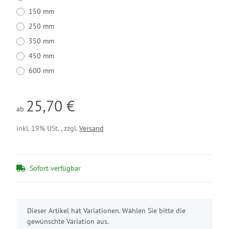
150 mm
250 mm
350 mm
450 mm
600 mm
25,70 €
ab
inkl. 19% USt. , zzgl.
Versand
Sofort verfügbar
x
Dieser Artikel hat Variationen. Wählen Sie bitte die
gewünschte Variation aus.