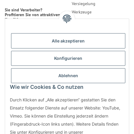
Versiegelung
Sie sind Verarbeiter?
Werkzeuge
Profitieren Sie von attraktiven
Konditionen.
Reinigung
Erfahren Sie mehr über uns.
Alle akzeptieren
* Alle Preise inkl. gesetzlicher
USt., zzgl.
Versand
Konfigurieren
Kontakt
Bestellung
LifeBoXX GmbH
Ablehnen
Informationen
Musikantenweg 22HH
Wie wir Cookies & Co nutzen
60316 Frankfurt
info@wand-wohndesign.de
Durch Klicken auf „Alle akzeptieren“ gestatten Sie den
Einsatz folgender Dienste auf unserer Website: YouTube,
Nutzen Sie auch unser
Kontaktformular
Vimeo. Sie können die Einstellung jederzeit ändern
(Fingerabdruck-Icon links unten). Weitere Details finden
Sie unter
Konfigurieren
und in unserer