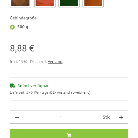
Brun 610 OdF
Rouge Brique OdF
Vert Monte Carlo OdF
Brun Van Dick OdF
Gebindegröße
500 g
8,88 €
inkl. 19% USt. , zzgl.
Versand
Sofort verfügbar
Lieferzeit:
1 - 3 Werktage
(DE - Ausland abweichend)
Stk