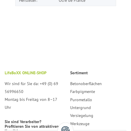
Hersteller:
Ocre de France
LifeBoXX ONLINE-SHOP
Sortiment
Wir sind für Sie da: +49 (0) 69
Betonoberflächen
56996650
Farbpigmente
Montag bis Freitag von 8–17
Purometallo
Uhr
Untergrund
Versiegelung
Sie sind Verarbeiter?
Werkzeuge
Profitieren Sie von attraktiven
Konditionen.