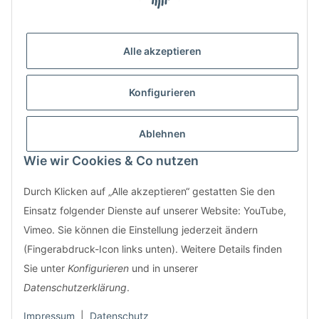
Reinigung
Erfahren Sie mehr über uns.
Alle akzeptieren
* Alle Preise inkl. gesetzlicher
USt., zzgl.
Versand
Konfigurieren
Kontakt
Bestellung
LifeBoXX GmbH
Ablehnen
Informationen
Musikantenweg 22HH
Wie wir Cookies & Co nutzen
60316 Frankfurt
info@wand-wohndesign.de
Durch Klicken auf „Alle akzeptieren“ gestatten Sie den
Einsatz folgender Dienste auf unserer Website: YouTube,
Nutzen Sie auch unser
Kontaktformular
Vimeo. Sie können die Einstellung jederzeit ändern
(Fingerabdruck-Icon links unten). Weitere Details finden
Sie unter
Konfigurieren
und in unserer
Datenschutzerklärung
.
Impressum
|
Datenschutz