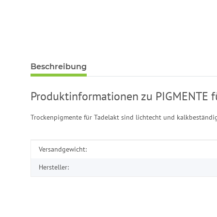
Beschreibung
Produktinformationen zu PIGMENTE fü
Trockenpigmente für Tadelakt sind lichtecht und kalkbeständig
Produkteigenschaft
Wert
Versandgewicht:
Hersteller: