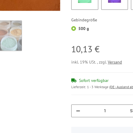
Vert Turquoise OdF
Violet Ou
Gebindegröße
500 g
10,13 €
inkl. 19% USt. , zzgl.
Versand
Sofort verfügbar
Lieferzeit:
1 - 3 Werktage
(DE - Ausland a
S