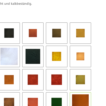
cht und kalkbeständig.
 BF
Noir 318 M OdF
Ocre Rouge OdF
Ombre Naturelle OdF
Sienne Naturelle
S 330P BF
Titanweiß G2515 HS
Vert 15448 SuM
Jaune 920 OdF
Ocre Havane OdF
cinee OdF
Orange 960 OdF
Rouge 110 OdF
Rouge 130 OdF
Sienne Claire OdF