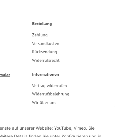
Bestellung
Zahlung
Versandkosten
Rücksendung
Widerrufsrecht
Informationen
rmular
Vertrag widerrufen
Widerrufsbelehrung
Wir über uns
Verarbeiterkonditionen
Datenschutz
AGB
ienste auf unserer Website: YouTube, Vimeo. Sie
Impressum
eitere Details finden Sie unter
Konfigurieren
und in