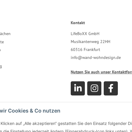
Kontakt
LifeBoXX GmbH
lächen
Musikantenweg 22HH
te
60316 Frankfurt
o
info@wand-wohndesign.de
g
Nutzen Sie auch unser Kontaktfo
wir Cookies & Co nutzen
Klicken auf „Alle akzeptieren“ gestatten Sie den Einsatz folgender D
 die Einstellung jederzeit ändern (Fingerabdruck-Icon links unten). W