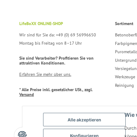
LifeBoXX ONLINE-SHOP
Sortiment
Wir sind für Sie da: +49 (0) 69 56996650
Betonoberf
Montag bis Freitag von 8–17 Uhr
Farbpigmen
Purometall
Sie sind Verarbeiter? Profitieren Sie von
Untergrund
attraktiven Konditionen.
Versiegelun
Erfahren Sie mehr über uns.
Werkzeuge
Reinigung
* Alle Preise inkl. gesetzlicher USt., zzgl.
Versand
Wie 
Alle akzeptieren
Durch 
Konfigurieren
können