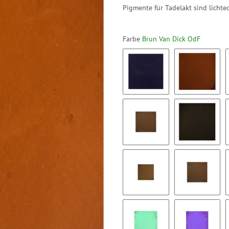
Pigmente für Tadelakt sind lichte
Farbe
Brun Van Dick OdF
Blue 15272 SuM
Braun 663
Sienne Calcinee OdF
Schwarz H
Ocre Marron OdF
Ombre Cal