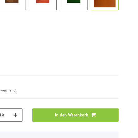
tremer OdF
Brun 610 OdF
Rouge Brique OdF
Vert Monte Carlo OdF
Brun Van Dick Od
bweichend)
tk
In den Warenkorb