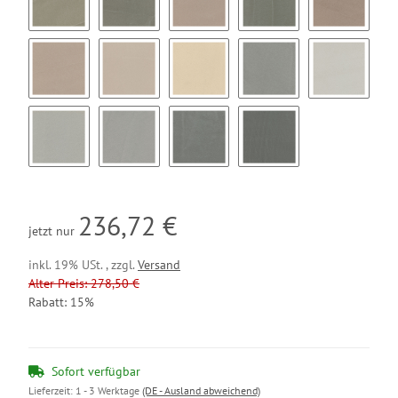
BC41
BC42
BC43
BC44
BC45
BC46
BC47
BC48
BC49
BC50
BC51
BC52
BC53
BC54
236,72 €
jetzt nur
inkl. 19% USt. , zzgl.
Versand
Alter Preis: 278,50 €
Rabatt:
15%
Sofort verfügbar
Lieferzeit:
1 - 3 Werktage
(DE - Ausland abweichend)