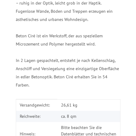
– ruhig in der Optik, leicht grob in der Haptik.
Fugenlose Wände, Böden und Treppen erzeugen ein
ästhetisches und urbanes Wohndesign.
Beton Ciré ist ein Werkstoff, der aus speziellem
Microzement und Polymer hergestellt wird.
In 2 Lagen gespachtelt, entsteht je nach Kellenschlag,
Anschliff und Versiegelung eine einzigartige Oberfläche
in edler Betonoptik. Beton Ciré erhalten Sie in 54
Farben.
Produkteigenschaft
Wert
Versandgewicht:
26,61 kg
Reichweite:
ca. 8 qm
Bitte beachten Sie die
Hinweis:
Datenblätter und technischen