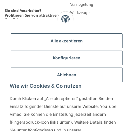
Versiegelung
Sie sind Verarbeiter?
Werkzeuge
Profitieren Sie von attraktiven
Konditionen.
Reinigung
Erfahren Sie mehr über uns.
Alle akzeptieren
* Alle Preise inkl. gesetzlicher
USt., zzgl.
Versand
Konfigurieren
Kontakt
Bestellung
LifeBoXX GmbH
Ablehnen
Informationen
Musikantenweg 22HH
Wie wir Cookies & Co nutzen
60316 Frankfurt
info@wand-wohndesign.de
Durch Klicken auf „Alle akzeptieren“ gestatten Sie den
Einsatz folgender Dienste auf unserer Website: YouTube,
Nutzen Sie auch unser
Kontaktformular
Vimeo. Sie können die Einstellung jederzeit ändern
(Fingerabdruck-Icon links unten). Weitere Details finden
Sie unter
Konfigurieren
und in unserer