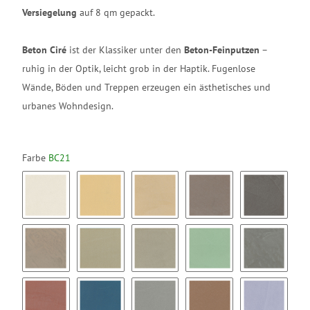
Versiegelung
auf 8 qm gepackt.
Beton Ciré
ist der Klassiker unter den
Beton-Feinputzen
–
ruhig in der Optik, leicht grob in der Haptik. Fugenlose
Wände, Böden und Treppen erzeugen ein ästhetisches und
urbanes Wohndesign.
Farbe
BC21
BC01
BC02
BC03
BC04
BC05
BC06
BC07
BC08
BC09
BC10