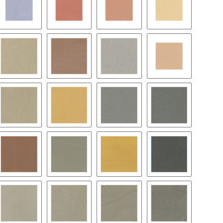
BC15
BC16
BC17
BC18
BC21
BC22
BC23
BC24
BC27
BC28
BC29
BC30
BC33
BC34
BC35
BC36