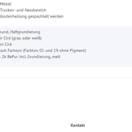
 Möbel
 Trocken- und Nassbereich
ßbodenheizung gespachtelt werden
rund, Haftgrundierung
 Ciré (grau oder weiß)
on Ciré
nach Farbton (Farbton 01 und 19 ohne Pigment)
 2k BePur incl. Grundierung, matt
Kontakt