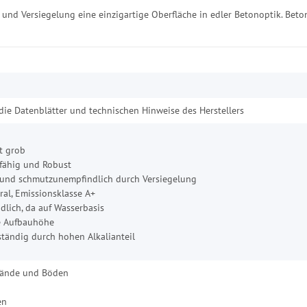
f und Versiegelung eine einzigartige Oberfläche in edler Betonoptik. Beton
 die Datenblätter und technischen Hinweise des Herstellers
ht grob
fähig und Robust
t und schmutzunempfindlich durch Versiegelung
al, Emissionsklasse A+
lich, da auf Wasserbasis
e Aufbauhöhe
tändig durch hohen Alkalianteil
Wände und Böden
en