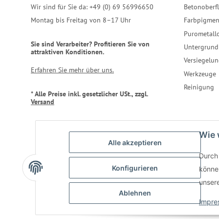
Wir sind für Sie da: +49 (0) 69 56996650
Betonoberf
Montag bis Freitag von 8–17 Uhr
Farbpigmen
Purometall
Sie sind Verarbeiter? Profitieren Sie von
Untergrund
attraktiven Konditionen.
Versiegelun
Erfahren Sie mehr über uns.
Werkzeuge
Reinigung
* Alle Preise inkl. gesetzlicher USt., zzgl.
Versand
Wie 
Alle akzeptieren
Durch 
Konfigurieren
können
unser
Ablehnen
Impre