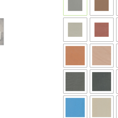
BC13
BC14
BC19
BC20
BC25
BC26
BC31
BC32