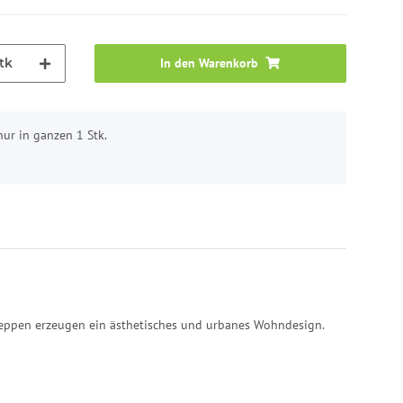
tk
In den Warenkorb
nur in ganzen 1 Stk.
Treppen erzeugen ein ästhetisches und urbanes Wohndesign.