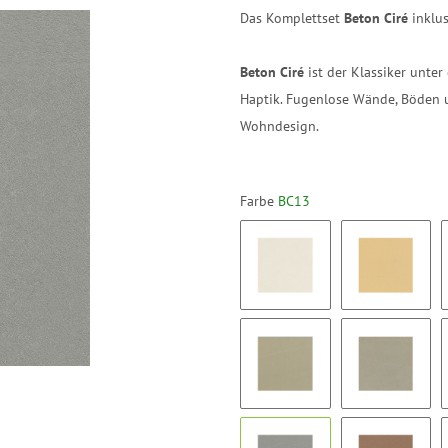
Das Komplettset
Beton Ciré
inklu
Beton Ciré
ist der Klassiker unte
Haptik. Fugenlose Wände, Böden 
Wohndesign.
Farbe
BC13
BC01
BC02
BC07
BC08