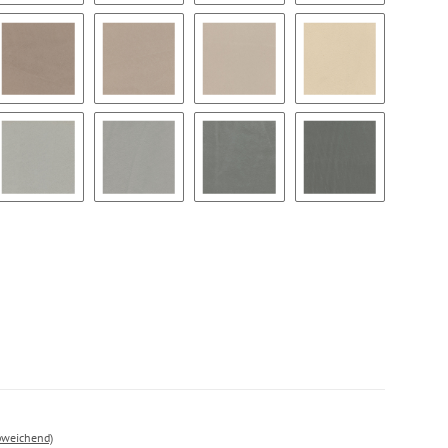
BC39
BC40
BC41
BC42
BC45
BC46
BC47
BC48
BC51
BC52
BC53
BC54
bweichend)