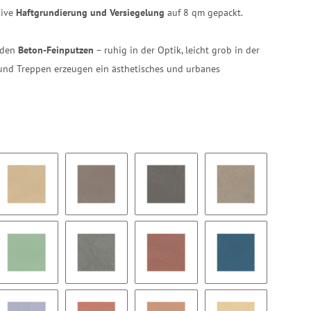
sive
Haftgrundierung und Versiegelung
auf 8 qm gepackt.
r den
Beton-Feinputzen
– ruhig in der Optik, leicht grob in der
und Treppen erzeugen ein ästhetisches und urbanes
BC03
BC04
BC05
BC06
BC09
BC10
BC11
BC12