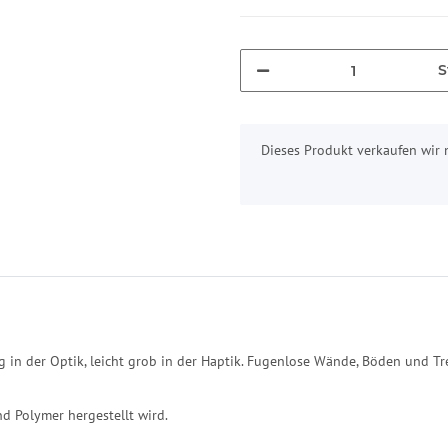
S
x
Dieses Produkt verkaufen wir 
g in der Optik, leicht grob in der Haptik. Fugenlose Wände, Böden und 
nd Polymer hergestellt wird.