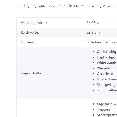
In 2 Lagen gespachtelt, entsteht je nach Kellenschlag, Anschlif
Produkteigenschaft
Wert
Versandgewicht:
26,03 kg
Reichweite:
ca. 8 qm
Hinweis:
Bitte beachten Sie
Optik: ruhig
Haptik: leic
Widerstands
Pflegeleich
Eigenschaften:
Geruchsneutr
Umweltfreund
Sehr gering
Schimmelbes
fugenlose 
Treppen
Arbeitsplatt