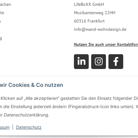
LifeBoXX GmbH
lächen
Musikantenweg 22HH
te
60316 Frankfurt
o
info@wand-wohndesign.de
g
Nutzen Sie auch unser Kontaktfo
wir Cookies & Co nutzen
Klicken auf „Alle akzeptieren“ gestatten Sie den Einsatz folgender D
 die Einstellung jederzeit ändern (Fingerabdruck-Icon links unten). W
er
Datenschutzerklärung
.
ssum
|
Datenschutz
© LifeBoXX GmbH, Musikantenweg 22, 60316 Frankfurt