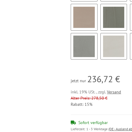
BC37
BC38
BC43
BC44
BC49
BC50
236,72 €
jetzt nur
inkl. 19% USt. , zzgl.
Versand
Alter Preis: 278,50 €
Rabatt:
15%
Sofort verfügbar
Lieferzeit:
1 - 3 Werktage
(DE - Ausland a