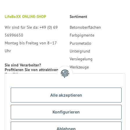
LifeBoXX ONLINE-SHOP
Sortiment
Wir sind für Sie da: +49 (0) 69
Betonoberflächen
56996650
Farbpigmente
Montag bis Freitag von 8–17
Purometallo
Uhr
Untergrund
Versiegelung
Sie sind Verarbeiter?
Werkzeuge
Profitieren Sie von attraktiven
Konditionen.
Reinigung
Erfahren Sie mehr über uns.
Alle akzeptieren
* Alle Preise inkl. gesetzlicher
USt., zzgl.
Versand
Konfigurieren
Kontakt
Bestellung
LifeBoXX GmbH
Ablehnen
Informationen