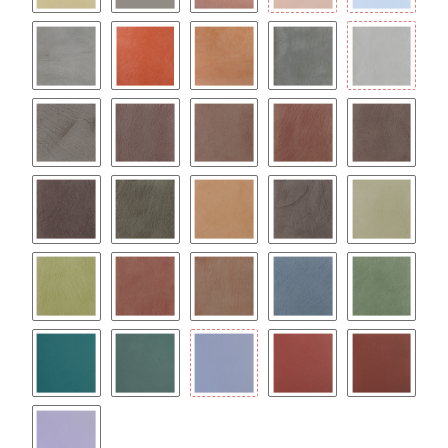
IVORY
OCCHIALINO
ROSE
ROSSO MAT.
SKY BLUE
SMOKE
RED
TABACCO
ARGILLA
GRAFITE
ARDESIA
BRUNO
CACAO
CANNELLA
FOSSILE
MOKA
MUSCHIO
OCRA
PIETRA
PISTACCHI
PRATO
RUGGINE
SIGARO
OCEANO
FORESTA
OTTANIO
BOSCO
OLTREMARE
GRANATA
BORDEAU