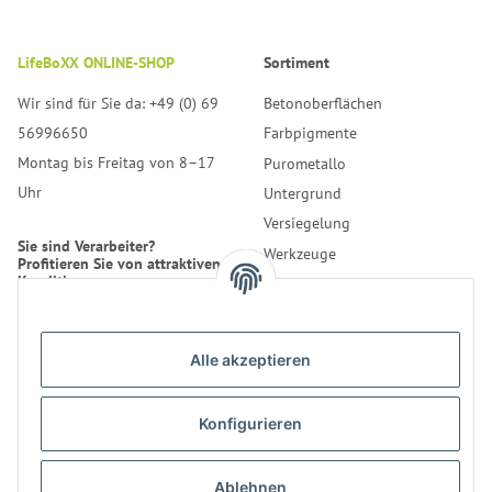
LifeBoXX ONLINE-SHOP
Sortiment
Wir sind für Sie da: +49 (0) 69
Betonoberflächen
56996650
Farbpigmente
Montag bis Freitag von 8–17
Purometallo
Uhr
Untergrund
Versiegelung
Sie sind Verarbeiter?
Werkzeuge
Profitieren Sie von attraktiven
Konditionen.
Reinigung
Erfahren Sie mehr über uns.
Alle akzeptieren
* Alle Preise inkl. gesetzlicher
USt., zzgl.
Versand
Konfigurieren
Kontakt
Bestellung
LifeBoXX GmbH
Ablehnen
Informationen