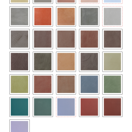
IVORY
OCCHIALINO
ROSE
ROSSO MAT.
SKY BLUE
SMOKE
RED
TABACCO
ARGILLA
GRAFITE
ARDESIA
BRUNO
CACAO
CANNELLA
FOSSILE
MOKA
MUSCHIO
OCRA
PIETRA
PISTACCHI
PRATO
RUGGINE
SIGARO
OCEANO
FORESTA
OTTANIO
BOSCO
OLTREMARE
GRANATA
BORDEAU