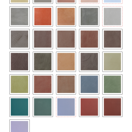
IVORY
OCCHIALINO
ROSE
ROSSO MAT.
SKY BLUE
SMOKE
RED
TABACCO
ARGILLA
GRAFITE
ARDESIA
BRUNO
CACAO
CANNELLA
FOSSILE
MOKA
MUSCHIO
OCRA
PIETRA
PISTACCHI
PRATO
RUGGINE
SIGARO
OCEANO
FORESTA
OTTANIO
BOSCO
OLTREMARE
GRANATA
BORDEAU