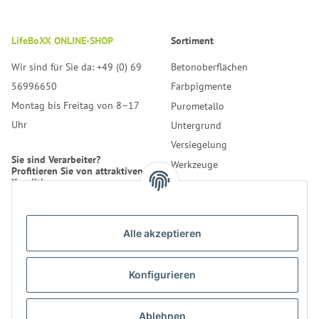
LifeBoXX ONLINE-SHOP
Sortiment
Wir sind für Sie da: +49 (0) 69
Betonoberflächen
56996650
Farbpigmente
Montag bis Freitag von 8–17
Purometallo
Uhr
Untergrund
Versiegelung
Sie sind Verarbeiter?
Werkzeuge
Profitieren Sie von attraktiven
Konditionen.
Reinigung
Erfahren Sie mehr über uns.
Alle akzeptieren
* Alle Preise inkl. gesetzlicher
USt., zzgl.
Versand
Konfigurieren
Kontakt
Bestellung
LifeBoXX GmbH
Ablehnen
Informationen