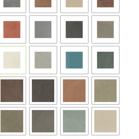
BW09
BW10
BW11
BW12
BW15
BW16
BW17
BW18
BW21
BW22
BW23
BW24
BW27
BW28
BW29
BW30
BW33
BW34
BW35
BW36