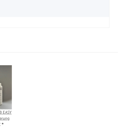
WB EASY
ierung
€
*