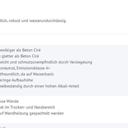
lich, robust und wasserundurchlässig.
 wolkiger als Beton Ciré
: glatter als Beton Ciré
leicht und schmutzunempfindlich durch Versiegelung
sneutral, Emissionsklasse A+
freundlich, da auf Wasserbasis
eringe Aufbauhöhe
elbeständig durch einen hohen Alkali-Anteil
lose Wände
et im Trocken- und Nassbereich
uf Wandheizung gespachtelt werden