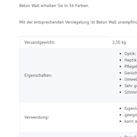
Beton Wall erhalten Sie in 36 Farben.
Mit der entsprechenden Versiegelung ist Beton Wall unempfind
Produkteigenschaft
Wert
Versandgewicht:
2,50 kg
Optik:
Haptik
Pflege
Geruch
Eigenschaften:
Umwelt
Sehr g
Schimm
fugen
geeign
Verwendung:
kann a