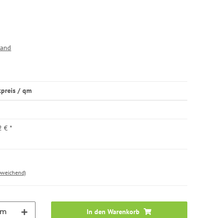
sand
kpreis / qm
2 €
*
bweichend)
qm
In den Warenkorb