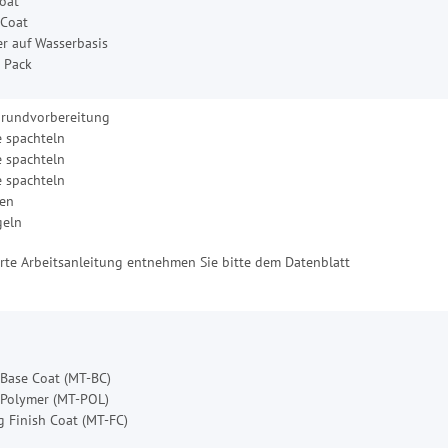
oat
 Coat
r auf Wasserbasis
 Pack
grundvorbereitung
e spachteln
e spachteln
e spachteln
fen
geln
ierte Arbeitsanleitung entnehmen Sie bitte dem Datenblatt
 Base Coat (MT-BC)
 Polymer (MT-POL)
g Finish Coat (MT-FC)