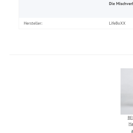
Die Mischver
Hersteller:
LifeBoXX
BE
Ha