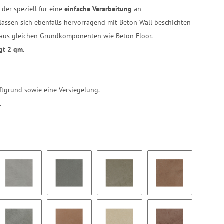
, der speziell für eine
einfache Verarbeitung
an
assen sich ebenfalls hervorragend mit Beton Wall beschichten
t aus gleichen Grundkomponenten wie Beton Floor.
gt 2 qm.
ftgrund
sowie eine
Versiegelung
.
.
BW03
BW04
BW05
BW06