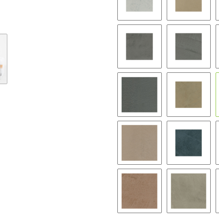
BW07
BW08
BW13
BW14
BW19
BW20
BW25
BW26
BW31
BW32