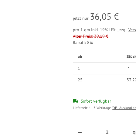
36,05 €
jetzt nur
pro 1 qm
inkl. 19% USt. , zzgl.
Ver
Alter Preis: 39,19 €
Rabatt:
8%
ab
Stüc
1
*
25
33,2
Sofort verfügbar
Lieferzeit:
1 - 3 Werktage
(DE - Ausland a