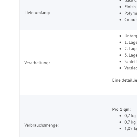
Base C
Finish
Lieferumfang:
Polyme
Colour
Unter
1. Lag
2. Lag
3. Lag
Schlei
Verarbeitung:
Versie
Eine detaill
Pro 1 qm:
0,7 kg
0,7 kg
Verbrauchsmenge:
1,05 k