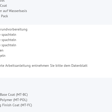
oat
 Coat
r auf Wasserbasis
 Pack
grundvorbereitung
e spachteln
e spachteln
e spachteln
fen
geln
ierte Arbeitsanleitung entnehmen Sie bitte dem Datenblatt
 Base Coat (MT-BC)
 Polymer (MT-POL)
g Finish Coat (MT-FC)