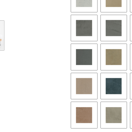
BW07
BW08
BW13
BW14
BW19
BW20
BW25
BW26
BW31
BW32