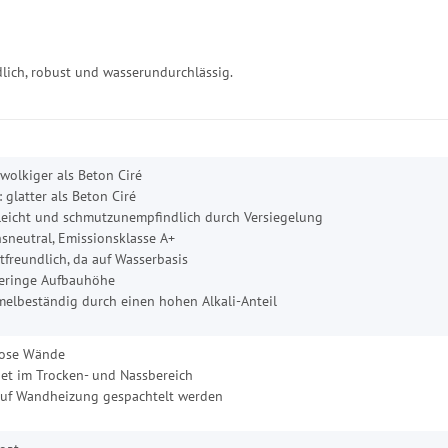
lich, robust und wasserundurchlässig.
 wolkiger als Beton Ciré
: glatter als Beton Ciré
leicht und schmutzunempfindlich durch Versiegelung
sneutral, Emissionsklasse A+
freundlich, da auf Wasserbasis
eringe Aufbauhöhe
elbeständig durch einen hohen Alkali-Anteil
lose Wände
et im Trocken- und Nassbereich
uf Wandheizung gespachtelt werden