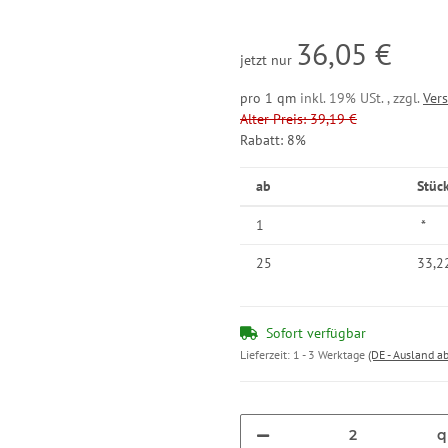
36,05 €
jetzt nur
pro 1 qm
inkl. 19% USt. , zzgl.
Ver
Alter Preis: 39,19 €
Rabatt:
8%
ab
Stüc
1
*
25
33,2
Sofort verfügbar
Lieferzeit:
1 - 3 Werktage
(DE - Ausland a