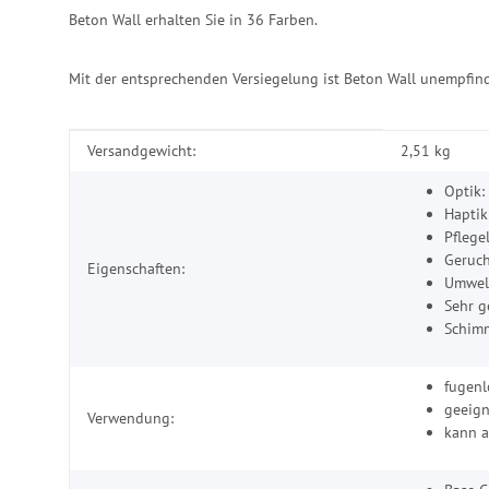
Beton Wall erhalten Sie in 36 Farben.
Mit der entsprechenden Versiegelung ist Beton Wall unempfind
Produkteigenschaft
Wert
Versandgewicht:
2,51 kg
Optik:
Haptik
Pflege
Geruch
Eigenschaften:
Umwelt
Sehr g
Schimm
fugen
geeign
Verwendung:
kann a