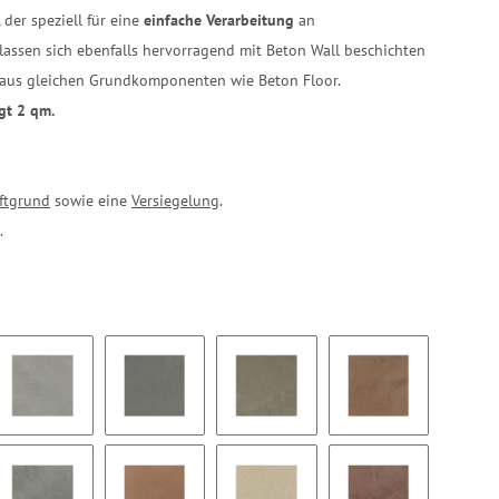
, der speziell für eine
einfache Verarbeitung
an
assen sich ebenfalls hervorragend mit Beton Wall beschichten
t aus gleichen Grundkomponenten wie Beton Floor.
gt 2 qm.
ftgrund
sowie eine
Versiegelung
.
.
BW03
BW04
BW05
BW06