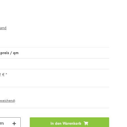
sand
kpreis / qm
2 €
*
bweichend)
qm
In den Warenkorb