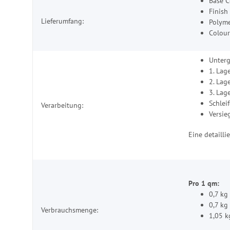
Base C
Finish
Lieferumfang:
Polyme
Colour
Unter
1. Lag
2. Lag
3. Lag
Schlei
Verarbeitung:
Versie
Eine detaill
Pro 1 qm:
0,7 kg
0,7 kg
Verbrauchsmenge:
1,05 k