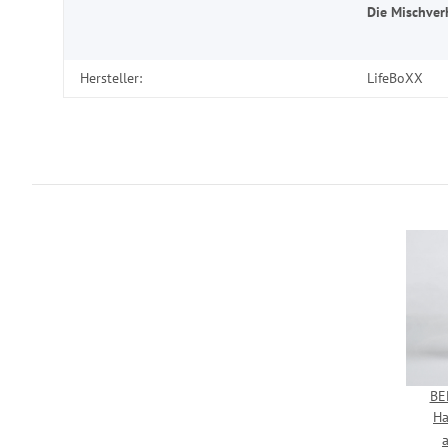
Die Mischver
Hersteller:
LifeBoXX
BE
Ha