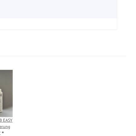
WB EASY
ierung
€
*