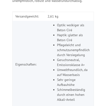
unempfindlich, robust und wasserundurchlässig.
Produkteigenschaft
Wert
Versandgewicht:
2,61 kg
Optik: wolkiger als
Beton Ciré
Haptik: glatter als
Beton Ciré
Pflegeleicht und
schmutzunempfindlich
durch Versiegelung
Geruchsneutral,
Eigenschaften:
Emissionsklasse A+
Umweltfreundlich, da
auf Wasserbasis
Sehr geringe
Aufbauhöhe
Schimmelbeständig
durch einen hohen
Alkali-Anteil