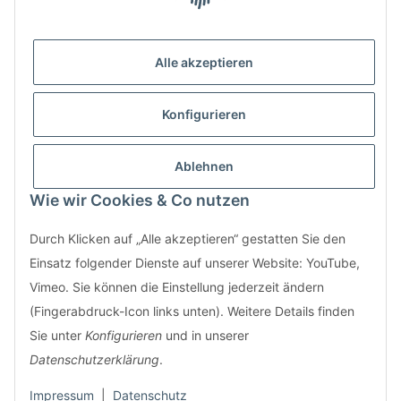
Erfahren Sie mehr über uns.
Alle akzeptieren
* Alle Preise inkl. gesetzlicher
USt., zzgl.
Versand
Konfigurieren
Kontakt
Bestellung
LifeBoXX GmbH
Ablehnen
Informationen
Musikantenweg 22HH
Wie wir Cookies & Co nutzen
60316 Frankfurt
info@wand-wohndesign.de
Durch Klicken auf „Alle akzeptieren“ gestatten Sie den
Einsatz folgender Dienste auf unserer Website: YouTube,
Nutzen Sie auch unser
Kontaktformular
Vimeo. Sie können die Einstellung jederzeit ändern
(Fingerabdruck-Icon links unten). Weitere Details finden
Sie unter
Konfigurieren
und in unserer
Datenschutzerklärung
.
Impressum
|
Datenschutz