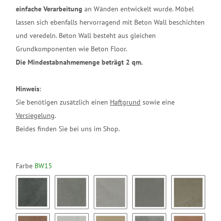
einfache Verarbeitung
an Wänden entwickelt wurde. Möbel
lassen sich ebenfalls hervorragend mit Beton Wall beschichten
und veredeln. Beton Wall besteht aus gleichen
Grundkomponenten wie Beton Floor.
Die Mindestabnahmemenge beträgt 2 qm.
Hinweis
:
Sie benötigen zusätzlich einen
Haftgrund
sowie eine
Versiegelung
.
Beides finden Sie bei uns im Shop.
Farbe
BW15
BW01
BW02
BW03
BW04
BW05