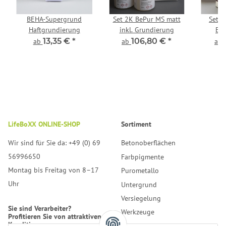
BEHA-Supergrund
Set 2K BePur MS matt
Set 2
Haftgrundierung
inkl. Grundierung
EAS
G
13,35 €
*
106,80 €
*
ab
ab
ab
LifeBoXX ONLINE-SHOP
Sortiment
Wir sind für Sie da: +49 (0) 69
Betonoberflächen
56996650
Farbpigmente
Montag bis Freitag von 8–17
Purometallo
Uhr
Untergrund
Versiegelung
Sie sind Verarbeiter?
Werkzeuge
Profitieren Sie von attraktiven
Konditionen.
Reinigung