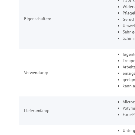
Haptik
Widers
Pflege
Eigenschaften:
Geruch
Umwelt
Sehr g
Schimm
fugen
Trepp
Arbeit
Verwendung:
einzig
geeign
kann a
Micro
Polyme
Lieferumfang:
Farb-P
Unter