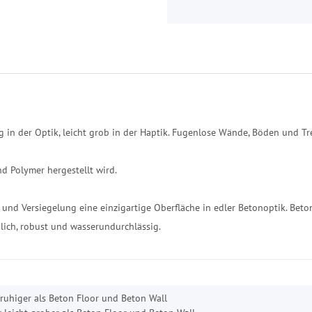
g in der Optik, leicht grob in der Haptik. Fugenlose Wände, Böden und 
nd Polymer hergestellt wird.
f und Versiegelung eine einzigartige Oberfläche in edler Betonoptik. Beton
lich, robust und wasserundurchlässig.
 ruhiger als Beton Floor und Beton Wall