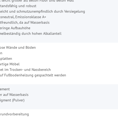
: leicht grober als Beton Floor und Beton Wall
tandsfähig und robust
leicht und schmutzunempfindlich durch Versiegelung
sneutral, Emissionsklasse A+
freundlich, da auf Wasserbasis
eringe Aufbauhöhe
elbeständig durch hohen Alkalianteil
lose Wände und Böden
en
splatten
artige Möbel
et im Trocken- und Nassbereich
uf Fußbodenheizung gespachtelt werden
zement
r auf Wasserbasis
igment (Pulver)
grundvorbereitung