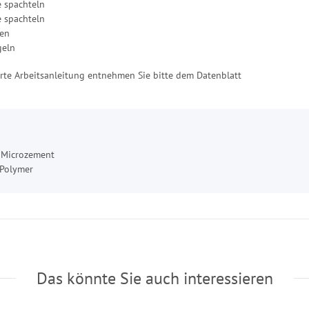
e spachteln
e spachteln
fen
geln
ierte Arbeitsanleitung entnehmen Sie bitte dem Datenblatt
 Microzement
 Polymer
Das könnte Sie auch interessieren