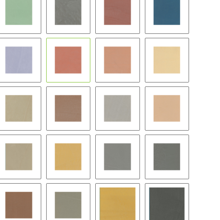
BC09
BC10
BC11
BC12
BC15
BC16
BC17
BC18
BC21
BC22
BC23
BC24
BC27
BC28
BC29
BC30