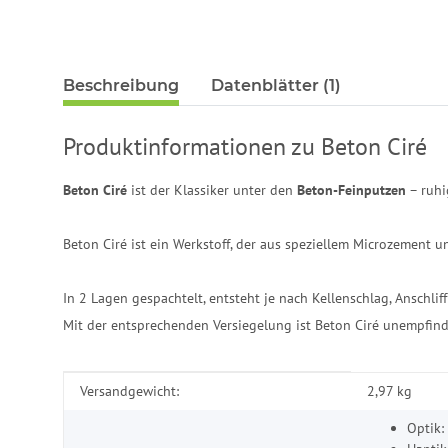
Beschreibung
Datenblätter (1)
Produktinformationen zu Beton Ciré
Beton Ciré
ist der Klassiker unter den
Beton-Feinputzen
– ruhi
Beton Ciré ist ein Werkstoff, der aus speziellem Microzement u
In 2 Lagen gespachtelt, entsteht je nach Kellenschlag, Anschlif
Mit der entsprechenden Versiegelung ist Beton Ciré unempfind
Produkteigenschaft
Wert
Versandgewicht:
2,97 kg
Optik: