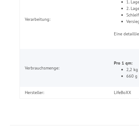
1. Lag
2. Lag
Schlei
Verarbeitung:
Versie
Eine detaill
Pro 1 qm:
Verbrauchsmenge:
2,2 kg
660 g
Hersteller:
LifeBoXX