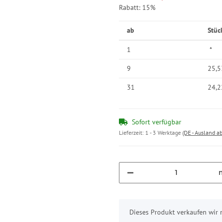
Rabatt:
15%
ab
Stüc
1
*
9
25,5
31
24,2
Sofort verfügbar
Lieferzeit:
1 - 3 Werktage
(DE - Ausland a
x
Dieses Produkt verkaufen wir 