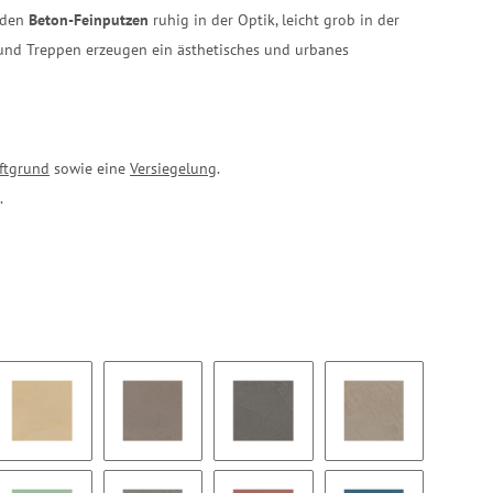
r den
Beton-Feinputzen
ruhig in der Optik, leicht grob in der
und Treppen erzeugen ein ästhetisches und urbanes
ftgrund
sowie eine
Versiegelung
.
.
BC03
BC04
BC05
BC06