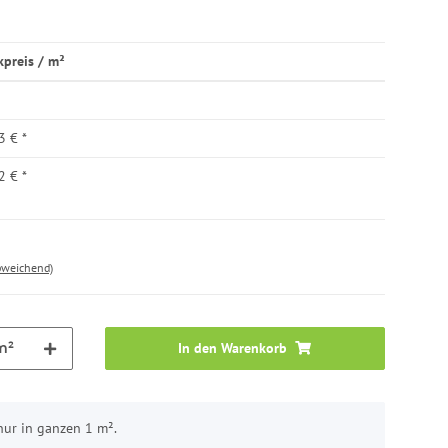
kpreis / m²
3 €
*
2 €
*
bweichend)
m²
In den Warenkorb
nur in ganzen 1 m².