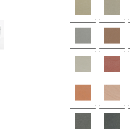
BC07
BC08
BC13
BC14
BC19
BC20
BC25
BC26