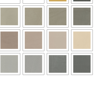
BC33
BC34
BC35
BC36
BC39
BC40
BC41
BC42
BC45
BC46
BC47
BC48
BC51
BC52
BC53
BC54