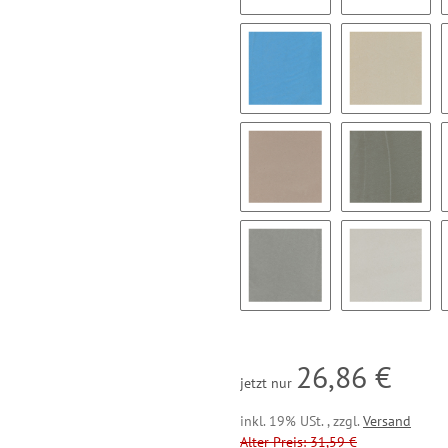
BC31
BC32
BC37
BC38
BC43
BC44
BC49
BC50
26,86 €
jetzt nur
inkl. 19% USt. , zzgl.
Versand
Alter Preis: 31,59 €