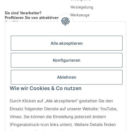
Versiegelung
Sie sind Verarbeiter?
Werkzeuge
Profitieren Sie von attraktiven
Konditionen.
Reinigung
Erfahren Sie mehr über uns.
Alle akzeptieren
* Alle Preise inkl. gesetzlicher
USt., zzgl.
Versand
Konfigurieren
Kontakt
Bestellung
LifeBoXX GmbH
Ablehnen
Informationen
Musikantenweg 22HH
Wie wir Cookies & Co nutzen
60316 Frankfurt
info@wand-wohndesign.de
Durch Klicken auf „Alle akzeptieren“ gestatten Sie den
Einsatz folgender Dienste auf unserer Website: YouTube,
Nutzen Sie auch unser
Kontaktformular
Vimeo. Sie können die Einstellung jederzeit ändern
(Fingerabdruck-Icon links unten). Weitere Details finden