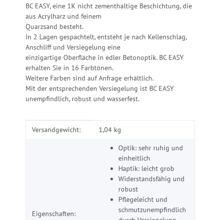
BC EASY, eine 1K nicht zementhaltige Beschichtung, die
aus Acrylharz und feinem
Quarzsand besteht.
In 2 Lagen gespachtelt, entsteht je nach Kellenschlag,
Anschliff und Versiegelung eine
einzigartige Oberfläche in edler Betonoptik. BC EASY
erhalten Sie in 16 Farbtönen.
Weitere Farben sind auf Anfrage erhältlich.
Mit der entsprechenden Versiegelung ist BC EASY
unempfindlich, robust und wasserfest.
Produkteigenschaft
Wert
Versandgewicht:
1,04 kg
Optik: sehr ruhig und
einheitlich
Haptik: leicht grob
Widerstandsfähig und
robust
Pflegeleicht und
schmutzunempfindlich
Eigenschaften:
durch Versiegelung