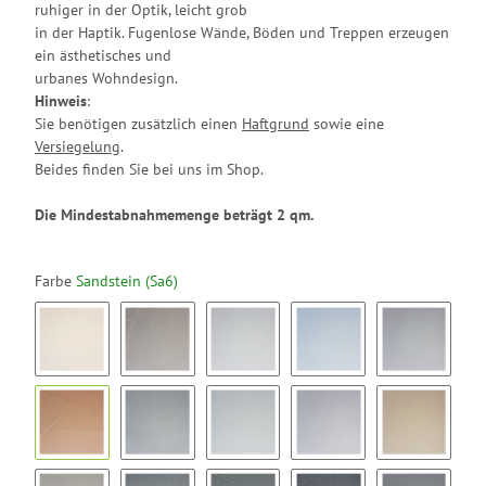
ruhiger in der Optik, leicht grob
in der Haptik. Fugenlose Wände, Böden und Treppen erzeugen
ein ästhetisches und
urbanes Wohndesign.
Hinweis
:
Sie benötigen zusätzlich einen
Haftgrund
sowie eine
Versiegelung
.
Beides finden Sie bei uns im Shop.
Die Mindestabnahmemenge beträgt 2 qm.
Farbe
Sandstein (Sa6)
Kreide (Kr1)
Nuss (Nu2)
Nebelgrau (Ne3)
Gletscher (Gl4)
Warmgrau 
Sandstein (Sa6)
Kaltgrau (Ka7)
Silbergras (Si8)
Perle (Pe9)
Mandel (M