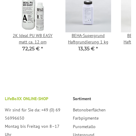
2K Ideal PU WB EASY
BEHA-Supergrund
BEH
matt ca. 12 qm
Haftgrundierung 1 kg
Haftgr
72,25 €
*
13,35 €
*
6
LifeBoXX ONLINE-SHOP
Sortiment
Wir sind für Sie da: +49 (0) 69
Betonoberflächen
56996650
Farbpigmente
Montag bis Freitag von 8–17
Purometallo
Uhr
Untergrund