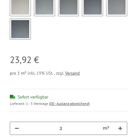
Kiesel ( Ki11)
Stahlgrau (St12)
Eisen (Ei13)
Basalt (Ba14)
Aschgrau (
Schiefer (Sc16)
23,92 €
pro 1 m²
inkl. 19% USt. , zzgl.
Versand
Sofort verfügbar
Lieferzeit:
1 - 3 Werktage
(DE - Ausland abweichend)
m²