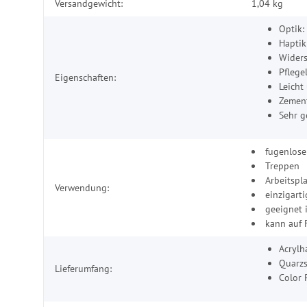
Produkteigenschaft
Wert
Versandgewicht:
1,04 kg
Optik:
Haptik
Widers
Pflege
Eigenschaften:
Leicht
Zement
Sehr g
fugenlos
Treppen
Arbeitspl
Verwendung:
einzigart
geeignet 
kann auf
Acrylh
Quarz
Lieferumfang:
Color 