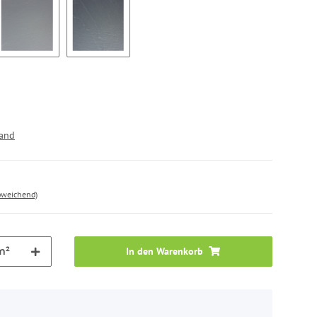
14)
Aschgrau (As15)
Schiefer (Sc16)
sand
bweichend)
m²
In den Warenkorb