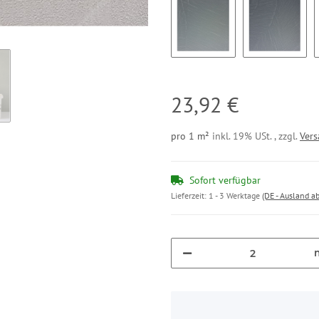
Eisen (Ei13)
Basalt (Ba
23,92 €
pro 1 m²
inkl. 19% USt. , zzgl.
Ver
Sofort verfügbar
Lieferzeit:
1 - 3 Werktage
(DE - Ausland a
x