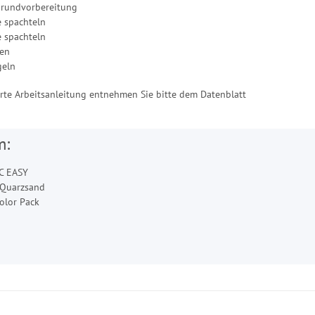
grundvorbereitung
e spachteln
e spachteln
fen
geln
ierte Arbeitsanleitung entnehmen Sie bitte dem Datenblatt
m:
C EASY
 Quarzsand
olor Pack