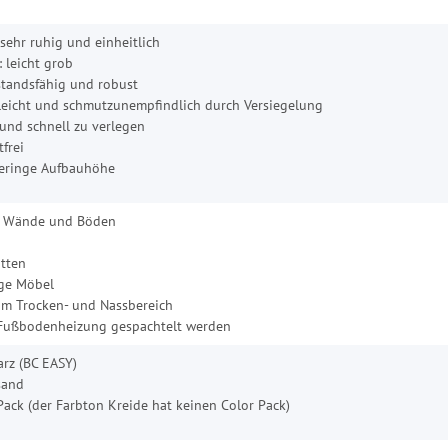
 sehr ruhig und einheitlich
: leicht grob
tandsfähig und robust
leicht und schmutzunempfindlich durch Versiegelung
 und schnell zu verlegen
frei
eringe Aufbauhöhe
e Wände und Böden
atten
ige Möbel
im Trocken- und Nassbereich
 Fußbodenheizung gespachtelt werden
arz (BC EASY)
sand
Pack (der Farbton Kreide hat keinen Color Pack)