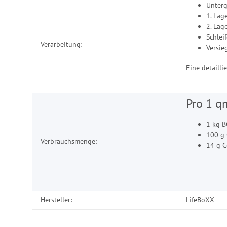
Unter
1. Lag
2. Lag
Schlei
Verarbeitung:
Versie
Eine detaill
Pro 1 q
1 kg B
100 g
Verbrauchsmenge:
14 g C
Hersteller:
LifeBoXX