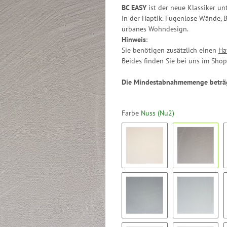
BC EASY
ist der neue Klassiker u
in der Haptik. Fugenlose Wände, 
urbanes Wohndesign.
Hinweis
:
Sie benötigen zusätzlich einen
Ha
Beides finden Sie bei uns im Shop
Die Mindestabnahmemenge beträ
Farbe
Nuss (Nu2)
Kreide (Kr1)
Nuss (Nu2
Kaltgrau (Ka7)
Silbergras 