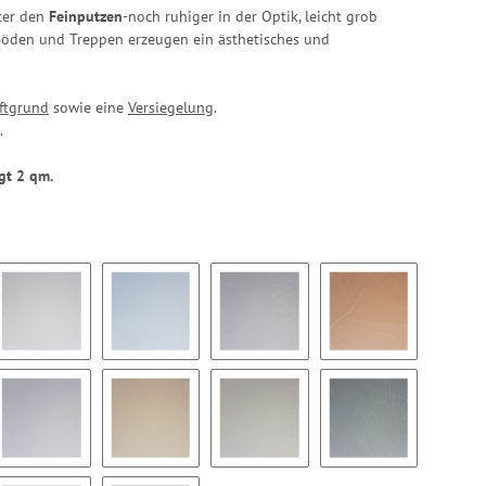
nter den
Feinputzen
-noch ruhiger in der Optik, leicht grob
Böden und Treppen erzeugen ein ästhetisches und
ftgrund
sowie eine
Versiegelung
.
.
gt 2 qm.
)
Nebelgrau (Ne3)
Gletscher (Gl4)
Warmgrau (Wa5)
Sandstein (Sa6)
(Si8)
Perle (Pe9)
Mandel (Ma10)
Kiesel ( Ki11)
Stahlgrau (St12)