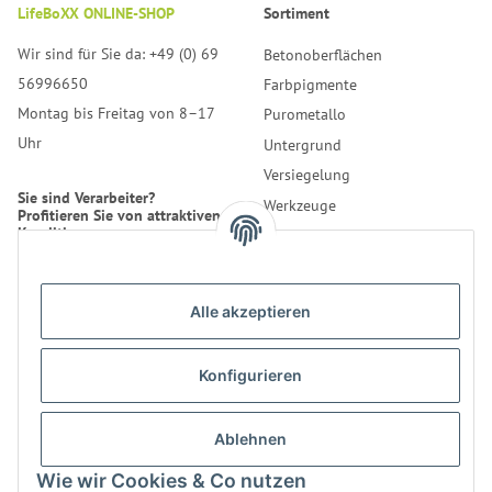
LifeBoXX ONLINE-SHOP
Sortiment
Wir sind für Sie da: +49 (0) 69
Betonoberflächen
56996650
Farbpigmente
Montag bis Freitag von 8–17
Purometallo
Uhr
Untergrund
Versiegelung
Sie sind Verarbeiter?
Werkzeuge
Profitieren Sie von attraktiven
Konditionen.
Reinigung
Erfahren Sie mehr über uns.
Alle akzeptieren
* Alle Preise inkl. gesetzlicher
USt., zzgl.
Versand
Konfigurieren
Kontakt
Bestellung
LifeBoXX GmbH
Ablehnen
Informationen
Musikantenweg 22HH
Wie wir Cookies & Co nutzen
60316 Frankfurt