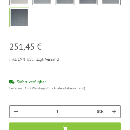
Kiesel (Ki11)
Stahlgrau (St12)
Eisen (Ei13)
Basalt (Ba14)
Aschgrau (
Schiefer (Sc16)
251,45 €
inkl. 19% USt. , zzgl.
Versand
Sofort verfügbar
Lieferzeit:
1 - 3 Werktage
(DE - Ausland abweichend)
Stk