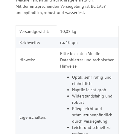
Weitere Farben sind auf Anfrage erhältlich.
Mit der entsprechenden Versiegelung ist BC EASY
unempfindlich, robust und wasserfest.
Produkteigenschaft
Wert
Versandgewicht:
10,02 kg
Reichweite:
ca. 10 qm
Bitte beachten Sie die
Hinweis:
Datenblätter und technischen
Hinweise
Optik: sehr ruhig und
einheitlich
Haptik: leicht grob
Widerstandsfähig und
robust
Pflegeleicht und
schmutzunenpfindlich
Eigenschaften:
durch Versiegelung
Leicht und schnell zu
verlegen