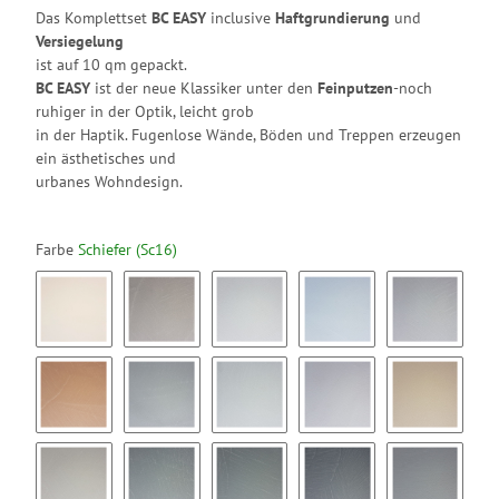
Das Komplettset
BC EASY
inclusive
Haftgrundierung
und
Versiegelung
ist auf 10 qm gepackt.
BC EASY
ist der neue Klassiker unter den
Feinputzen
-noch
ruhiger in der Optik, leicht grob
in der Haptik. Fugenlose Wände, Böden und Treppen erzeugen
ein ästhetisches und
urbanes Wohndesign.
Farbe
Schiefer (Sc16)
Kreide (Kr1)
Nuss (Nu2)
Nebelgrau (Ne3)
Gletscher (Gl4)
Warmgrau 
Sandstein (Sa6)
Kaltgrau (Ka7)
Silbergras (Si8)
Perle (Pe9)
Mandel (M